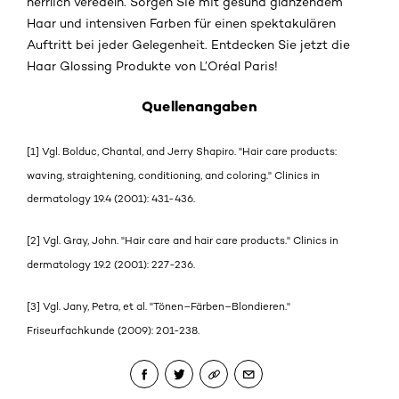
herrlich veredeln. Sorgen Sie mit gesund glänzendem
Haar und intensiven Farben für einen spektakulären
Auftritt bei jeder Gelegenheit. Entdecken Sie jetzt die
Haar Glossing Produkte von L’Oréal Paris!
Quellenangaben
[1] Vgl. Bolduc, Chantal, and Jerry Shapiro. "Hair care products:
waving, straightening, conditioning, and coloring." Clinics in
dermatology 19.4 (2001): 431-436.
[2] Vgl. Gray, John. "Hair care and hair care products." Clinics in
dermatology 19.2 (2001): 227-236.
[3] Vgl. Jany, Petra, et al. "Tönen–Färben–Blondieren."
Friseurfachkunde (2009): 201-238.