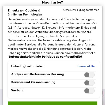
Haarfarbe?
Ohne Einwilligung fortfahren
Einsatz von Cookies &
Bei einem Glossing legen sich die enthaltenen Pigmente
ähnlichen Technologien
und Inhaltsstoffe dicht um das Haar herum an. Die
Diese Webseite verwendet Cookies und ähnliche Technologien,
um Informationen auf dem Endgerät zu speichern und abzurufen
Farben dringen nicht in die Haarstruktur ein und die
(z.B. IP-Adresse, Nutzer-ID, Browser-Informationen). Einige sind
Oberfläche des Haares wird nicht aufgeraut, wie es bei
für den Betrieb der Webseite unbedingt erforderlich. Andere
einer dauerhaften Coloration der Fall sein kann.
erfordern eine Einwilligung, so für die Analyse des
Nutzerverhaltens und Performance-Messung, das Angebot
Stattdessen wird die Haarstruktur geglättet und sogar
bestimmter Services, die Personalisierung der Nutzererfahrung,
teilweise repariert, was für einen ultimativen Glanz sorgt.
Marketingzwecke und die Einbindung externer Medien. Nicht
Dieser Effekt zeigt sich besonders stark im natürlichen
unbedingt erforderliche Cookies können direkt akzeptiert ("Alle
Datenschutzrichtlinie
Politique de confidentialité
akzeptieren") oder abgelehnt ("Ohne Einwilligung fortfahren")
Sonnenlicht, jedoch auch unter künstlicher Beleuchtung.
werden. Individuelle Anpassungen der Einstellungen sind
Ein Glossing für das Haar ist am ehesten mit einer
ebenfalls möglich und speicherbar ("Auswahl speichern"). Die
Immer aktiv
Unbedingt erforderlich
Tönung zu vergleichen. Allerdings gibt es nicht nur
Auswahl kann jederzeit unter dem Link "Cookie-Einstellungen"
angepasst werden. Für weitere Informationen s. unsere
Analyse und Performance-Messung
Glossing mit Farbe, sondern auch farbloses Glossing für
Datenschutzinformationen.
2
Haare, die ihren ursprünglichen Ton behalten sollen.
Services und Personalisierung
Werbung